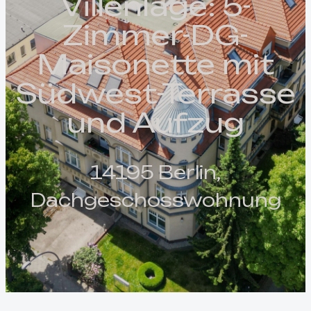
Villenlage: 5-
Zimmer-DG-
Maisonette mit
Südwest-Terrasse
und Aufzug
14195 Berlin,
Dachgeschosswohnung