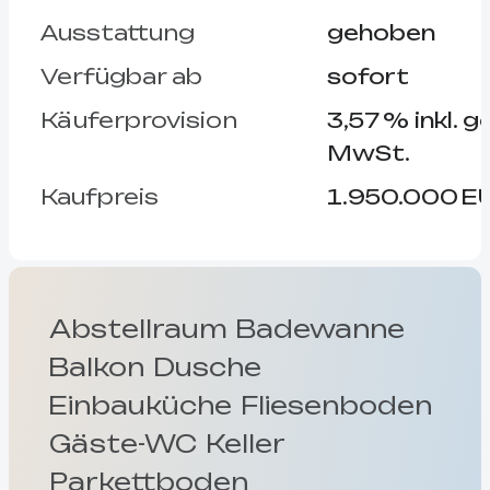
Ausstattung
gehoben
Verfügbar ab
sofort
Käufer­provision
3,57 % inkl. g
MwSt.
Kaufpreis
1.950.000 E
Abstellraum
Badewanne
Balkon
Dusche
Einbauküche
Fliesenboden
Gäste-WC
Keller
Parkettboden