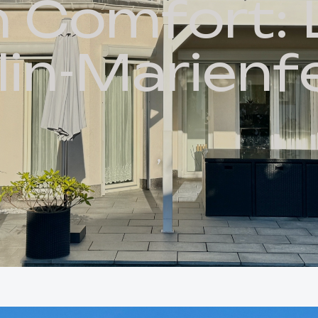
n
C
o
m
f
o
r
t
:
DE
l
i
n
-
M
a
r
i
e
n
f
,