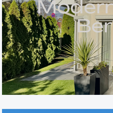
M
o
d
e
r
B
e
r
SUCHPROFIL
ANLEGEN