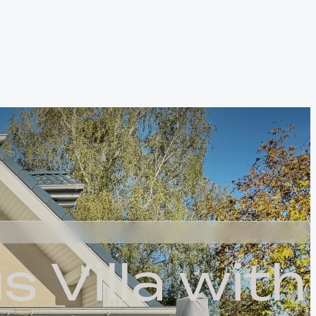
u
s
V
i
l
l
a
w
i
t
h