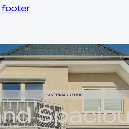
 footer
IN VERMARKTUNG
a
n
d
S
p
a
c
i
o