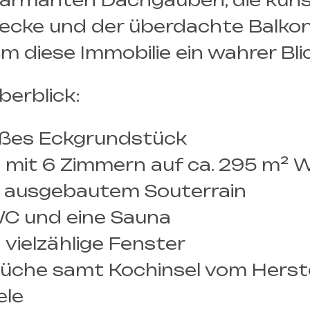
harmanten Dachgauben, die kunst
Hecke und der überdachte Balko
m diese Immobilie ein wahrer Blic
berblick:
roßes Eckgrundstück
 mit 6 Zimmern auf ca. 295 m² 
ch ausgebautem Souterrain
-WC und eine Sauna
 vielzählige Fenster
küche samt Kochinsel vom Herste
ele