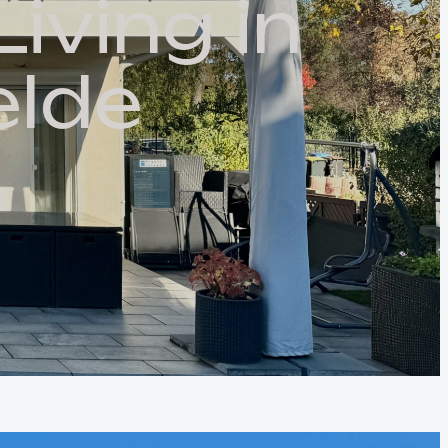
L
i
v
i
n
g
i
n
e
l
d
e