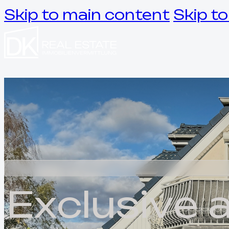
Skip to main content
Skip to
BUY
SELL
VALUATION
FINANCING
INVESTMENT
E
x
c
l
u
s
i
v
e
ABOUT US
EN