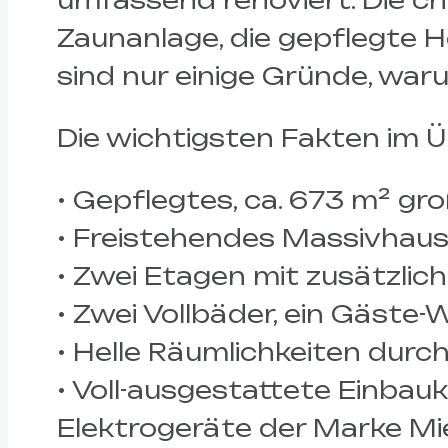
umfassend renoviert. Die c
Zaunanlage, die gepflegte 
sind nur einige Gründe, waru
Die wichtigsten Fakten im Ü
• Gepflegtes, ca. 673 m² g
• Freistehendes Massivhaus
• Zwei Etagen mit zusätzli
• Zwei Vollbäder, ein Gäste
• Helle Räumlichkeiten durch
• Voll-ausgestattete Einbau
Elektrogeräte der Marke Mi