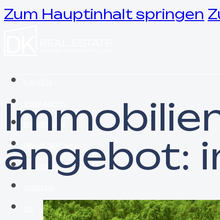
Zum Hauptinhalt springen
Z
KAUFEN
Immobilie
VERKAUFEN
BEWERTEN
angebot: 
FINANZIERUNG
INVESTMENT
ÜBER DK
DE