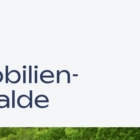
ilien­
alde