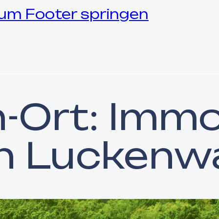
um Footer springen
n-Ort:
Immob
in Luckenw