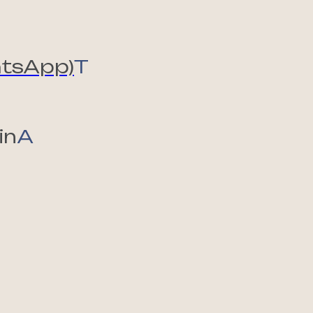
atsApp)
T
in
A