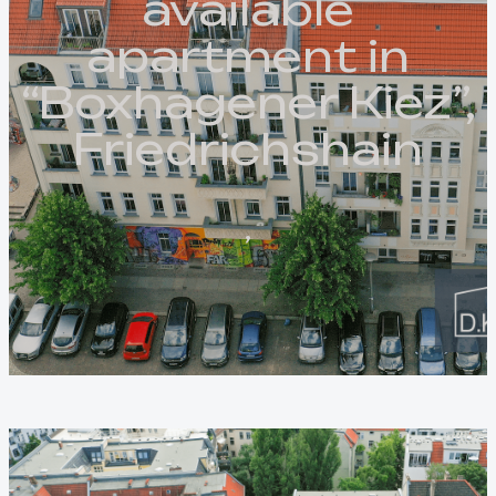
available
apartment in
“Boxhagener Kiez”,
Friedrichshain
,