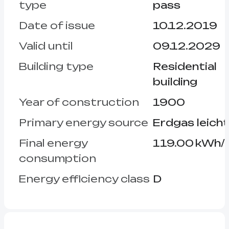
type
pass
Date of issue
10.12.2019
Valid until
09.12.2029
Building type
Residential
building
Year of construction
1900
Primary energy source
Erdgas leicht
Final energy
119.00 kWh/(
consumption
Energy efficiency class
D