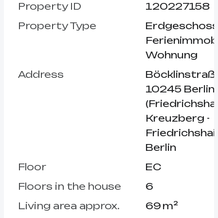
Property ID
120227158
Property Type
Erdgeschos
Ferienimmobil
Wohnung
Address
Böcklinstraß
10245 Berlin
(Friedrichshai
Kreuzberg -
Friedrichshai
Berlin
Floor
EC
Floors in the house
6
Living area approx.
69 m²