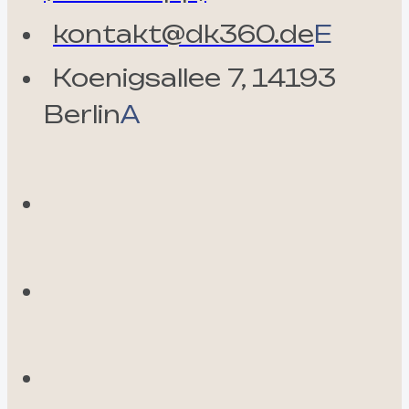
kontakt@dk360.de
E
Koenigsallee 7, 14193
Berlin
A