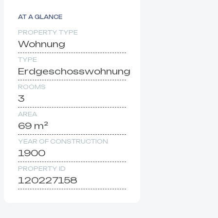
AT A GLANCE
PROPERTY TYPE
Wohnung
TYPE
Erdgeschosswohnung
ROOMS
3
AREA
69 m²
YEAR OF CONSTRUCTION
1900
PROPERTY ID
120227158